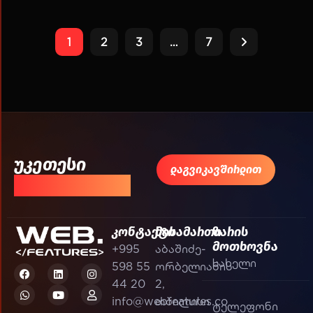
1
2
3
…
7
უკეთესი
დაგვიკავშირდით
შედეგისთვის!
კონტაქტი
მისამართი
ზარის
მოთხოვნა
+995
აბაშიძე-
598 55
ორბელიანის
44 20
2,
info@webfeatures.co
თბილისი