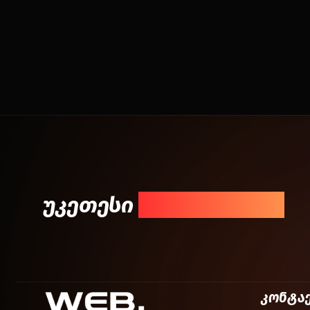
უკეთესი
შედეგისთვის!
კონტა