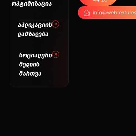
ოპტიმიზაცია
info@webfeatures
აპლიკაციის
დამზადება
სოციალური
მედიის
მართვა