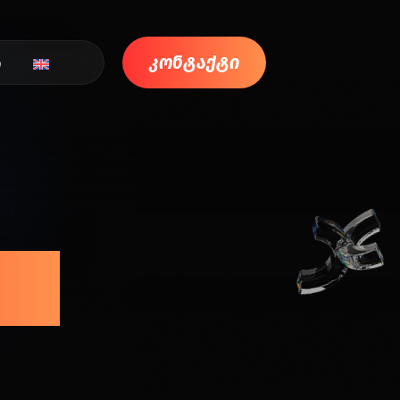
კონტაქტი
ი
ია