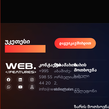
უკეთესი
დაგვიკავშირდით
შედეგისთვის!
კონტაქტი
მისამართი
ზარის
მოთხოვნა
+995
აბაშიძე-
598 55
ორბელიანის
44 20
2,
info@webfeatures.co
თბილისი