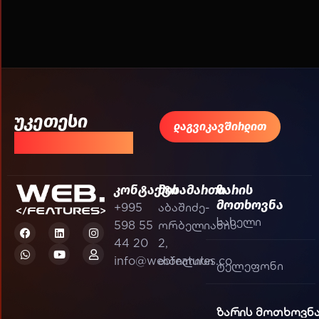
უკეთესი
დაგვიკავშირდით
შედეგისთვის!
კონტაქტი
მისამართი
ზარის
მოთხოვნა
+995
აბაშიძე-
598 55
ორბელიანის
44 20
2,
info@webfeatures.co
თბილისი