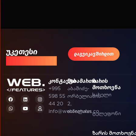
უკეთესი
დაგვიკავშირდით
შედეგისთვის!
კონტაქტი
მისამართი
ზარის
მოთხოვნა
+995
აბაშიძე-
598 55
ორბელიანის
44 20
2,
info@webfeatures.co
თბილისი