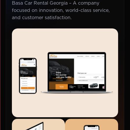
Basa Car Rental Georgia – A company
focused on innovation, world-class service,
and customer satisfaction.