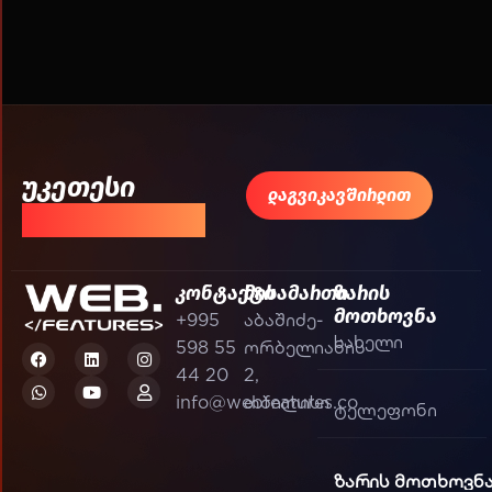
უკეთესი
დაგვიკავშირდით
შედეგისთვის!
კონტაქტი
მისამართი
ზარის
მოთხოვნა
+995
აბაშიძე-
598 55
ორბელიანის
44 20
2,
info@webfeatures.co
თბილისი