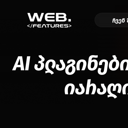
ჩვენ 
AI პლაგინებ
იარაღი