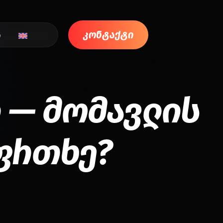
კონტაქტი
ი
ი — მომავლის
აფრთხე?