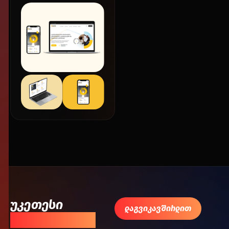
უკეთესი
დაგვიკავშირდით
შედეგისთვის!