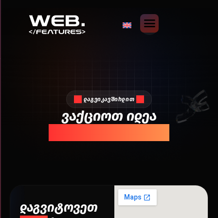
დაგვიკავშირდით
ვაქციოთ იდეა
ციფრულ რეალობად
დაგვიტოვეთ